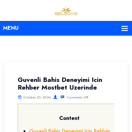
Guvenli Bahis Deneyimi Icin
Rehber Mostbet Uzerinde
October 23, 2024
Comments Off
Content
Guvenli Bahis Deneyimi Icin Rehber