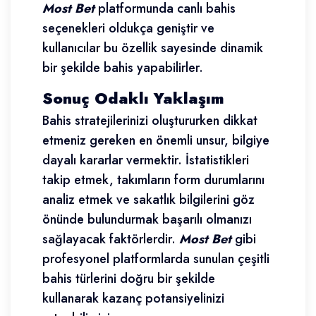
Most Bet
platformunda canlı bahis
seçenekleri oldukça geniştir ve
kullanıcılar bu özellik sayesinde dinamik
bir şekilde bahis yapabilirler.
Sonuç Odaklı Yaklaşım
Bahis stratejilerinizi oluştururken dikkat
etmeniz gereken en önemli unsur, bilgiye
dayalı kararlar vermektir. İstatistikleri
takip etmek, takımların form durumlarını
analiz etmek ve sakatlık bilgilerini göz
önünde bulundurmak başarılı olmanızı
sağlayacak faktörlerdir.
Most Bet
gibi
profesyonel platformlarda sunulan çeşitli
bahis türlerini doğru bir şekilde
kullanarak kazanç potansiyelinizi