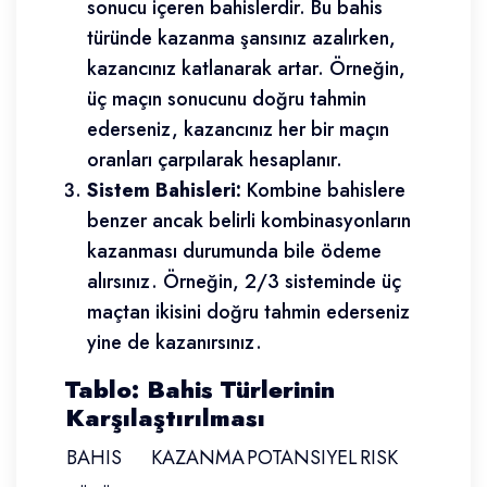
sonucu içeren bahislerdir. Bu bahis
türünde kazanma şansınız azalırken,
kazancınız katlanarak artar. Örneğin,
üç maçın sonucunu doğru tahmin
ederseniz, kazancınız her bir maçın
oranları çarpılarak hesaplanır.
Sistem Bahisleri:
Kombine bahislere
benzer ancak belirli kombinasyonların
kazanması durumunda bile ödeme
alırsınız. Örneğin, 2/3 sisteminde üç
maçtan ikisini doğru tahmin ederseniz
yine de kazanırsınız.
Tablo: Bahis Türlerinin
Karşılaştırılması
BAHIS
KAZANMA
POTANSIYEL
RISK