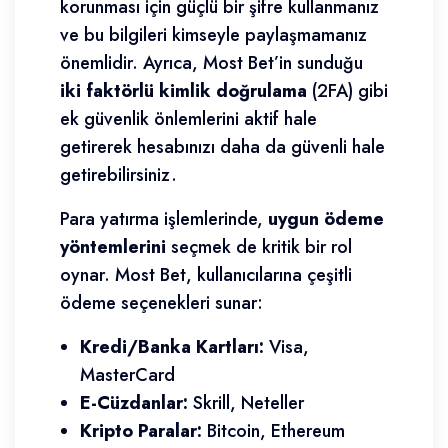
korunması için güçlü bir şifre kullanmanız
ve bu bilgileri kimseyle paylaşmamanız
önemlidir. Ayrıca, Most Bet’in sunduğu
iki faktörlü kimlik doğrulama
(2FA) gibi
ek güvenlik önlemlerini aktif hale
getirerek hesabınızı daha da güvenli hale
getirebilirsiniz.
Para yatırma işlemlerinde,
uygun ödeme
yöntemlerini
seçmek de kritik bir rol
oynar. Most Bet, kullanıcılarına çeşitli
ödeme seçenekleri sunar:
Kredi/Banka Kartları:
Visa,
MasterCard
E-Cüzdanlar:
Skrill, Neteller
Kripto Paralar:
Bitcoin, Ethereum