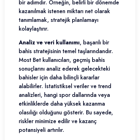
bir adımdır. Örneğin, belirli bir dönemde
kazanılmak istenen miktarı net olarak
tanımlamak, stratejik planlamayı
kolaylaştırır.
Analiz ve veri kullanımı
, başarılı bir
bahis stratejisinin temel taşlarındandır.
Most Bet kullanıcıları, geçmiş bahis
sonuçlarını analiz ederek gelecekteki
bahisler için daha bilinçli kararlar
alabilirler. İstatistiksel veriler ve trend
analizleri, hangi spor dallarında veya
etkinliklerde daha yüksek kazanma
olasılığı olduğunu gösterir. Bu sayede,
riskler minimize edilir ve kazanç
potansiyeli artırılır.