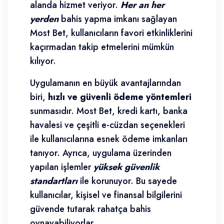
alanda hizmet veriyor.
Her an her
yerden
bahis yapma imkanı sağlayan
Most Bet, kullanıcıların favori etkinliklerini
kaçırmadan takip etmelerini mümkün
kılıyor.
Uygulamanın en büyük avantajlarından
biri,
hızlı ve güvenli ödeme yöntemleri
sunmasıdır. Most Bet, kredi kartı, banka
havalesi ve çeşitli e-cüzdan seçenekleri
ile kullanıcılarına esnek ödeme imkanları
tanıyor. Ayrıca, uygulama üzerinden
yapılan işlemler
yüksek güvenlik
standartları
ile korunuyor. Bu sayede
kullanıcılar, kişisel ve finansal bilgilerini
güvende tutarak rahatça bahis
oynayabiliyorlar.