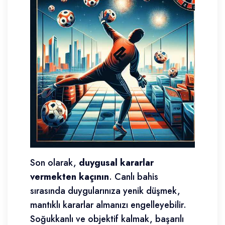
Son olarak,
duygusal kararlar
vermekten kaçının
. Canlı bahis
sırasında duygularınıza yenik düşmek,
mantıklı kararlar almanızı engelleyebilir.
Soğukkanlı ve objektif kalmak, başarılı