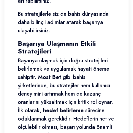
artırabilirsiniz.
Bu stratejilerle siz de bahis dünyasında
daha bilinçli adımlar atarak başarıya
ulaşabilirsiniz.
Başarıya Ulaşmanın Etkili
Stratejileri
Başarıya ulaşmak için doğru stratejileri
belirlemek ve uygulamak hayati öneme
sahiptir.
Most Bet
gibi bahis
şirketlerinde, bu stratejiler hem kullanıcı
deneyimini artırmak hem de kazanç
oranlarını yükseltmek için kritik rol oynar.
İlk olarak,
hedef belirleme
sürecine
odaklanmak gereklidir. Hedeflerin net ve
ölçülebilir olması, başarı yolunda önemli