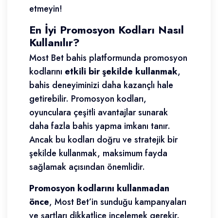
etmeyin!
En İyi Promosyon Kodları Nasıl
Kullanılır?
Most Bet bahis platformunda promosyon
kodlarını
etkili bir şekilde kullanmak
,
bahis deneyiminizi daha kazançlı hale
getirebilir. Promosyon kodları,
oyunculara çeşitli avantajlar sunarak
daha fazla bahis yapma imkanı tanır.
Ancak bu kodları doğru ve stratejik bir
şekilde kullanmak, maksimum fayda
sağlamak açısından önemlidir.
Promosyon kodlarını kullanmadan
önce
, Most Bet’in sunduğu kampanyaları
ve şartları dikkatlice incelemek gerekir.