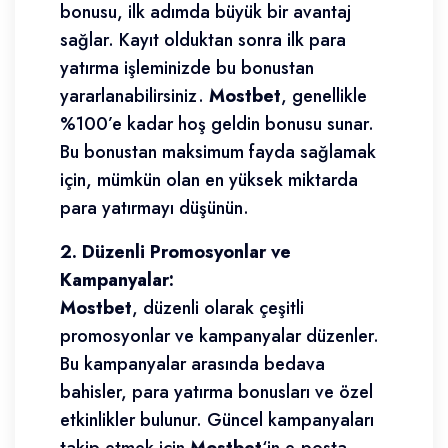
bonusu, ilk adımda büyük bir avantaj
sağlar. Kayıt olduktan sonra ilk para
yatırma işleminizde bu bonustan
yararlanabilirsiniz.
Mostbet
, genellikle
%100’e kadar hoş geldin bonusu sunar.
Bu bonustan maksimum fayda sağlamak
için, mümkün olan en yüksek miktarda
para yatırmayı düşünün.
2. Düzenli Promosyonlar ve
Kampanyalar:
Mostbet
, düzenli olarak çeşitli
promosyonlar ve kampanyalar düzenler.
Bu kampanyalar arasında bedava
bahisler, para yatırma bonusları ve özel
etkinlikler bulunur. Güncel kampanyaları