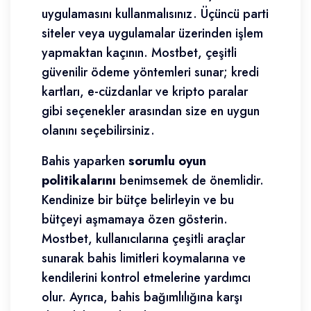
uygulamasını kullanmalısınız. Üçüncü parti
siteler veya uygulamalar üzerinden işlem
yapmaktan kaçının. Mostbet, çeşitli
güvenilir ödeme yöntemleri sunar; kredi
kartları, e-cüzdanlar ve kripto paralar
gibi seçenekler arasından size en uygun
olanını seçebilirsiniz.
Bahis yaparken
sorumlu oyun
politikalarını
benimsemek de önemlidir.
Kendinize bir bütçe belirleyin ve bu
bütçeyi aşmamaya özen gösterin.
Mostbet, kullanıcılarına çeşitli araçlar
sunarak bahis limitleri koymalarına ve
kendilerini kontrol etmelerine yardımcı
olur. Ayrıca, bahis bağımlılığına karşı