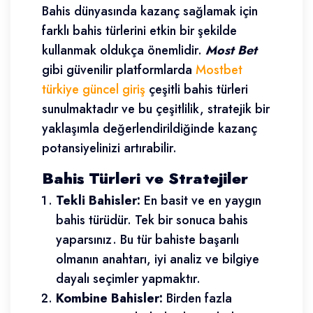
Bahis dünyasında kazanç sağlamak için
farklı bahis türlerini etkin bir şekilde
kullanmak oldukça önemlidir.
Most Bet
gibi güvenilir platformlarda
Mostbet
türkiye güncel giriş
çeşitli bahis türleri
sunulmaktadır ve bu çeşitlilik, stratejik bir
yaklaşımla değerlendirildiğinde kazanç
potansiyelinizi artırabilir.
Bahis Türleri ve Stratejiler
Tekli Bahisler:
En basit ve en yaygın
bahis türüdür. Tek bir sonuca bahis
yaparsınız. Bu tür bahiste başarılı
olmanın anahtarı, iyi analiz ve bilgiye
dayalı seçimler yapmaktır.
Kombine Bahisler:
Birden fazla