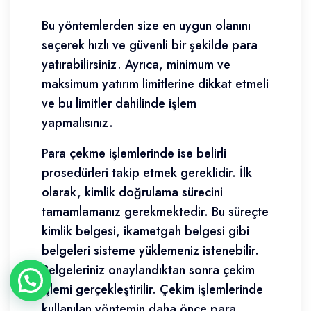
Bu yöntemlerden size en uygun olanını
seçerek hızlı ve güvenli bir şekilde para
yatırabilirsiniz. Ayrıca, minimum ve
maksimum yatırım limitlerine dikkat etmeli
ve bu limitler dahilinde işlem
yapmalısınız.
Para çekme işlemlerinde ise belirli
prosedürleri takip etmek gereklidir. İlk
olarak, kimlik doğrulama sürecini
tamamlamanız gerekmektedir. Bu süreçte
kimlik belgesi, ikametgah belgesi gibi
belgeleri sisteme yüklemeniz istenebilir.
Belgeleriniz onaylandıktan sonra çekim
işlemi gerçekleştirilir. Çekim işlemlerinde
kullanılan yöntemin daha önce para